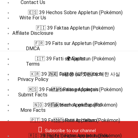
Contact Us
🇪🇸 39 Hechos Sobre Appletun (Pokémon)
Write For Us
🇫🇮 39 Faktaa Appletun (Pokémon)
Affiliate Disclosure
🇫🇷 39 Faits sur Appletun (Pokémon)
DMCA
🇮🇹 39 Fatti su Appletun (Pokémon)
🌍 Facts
Terms
🇰🇷 39 가지 아플룽 (포켓몬)에 대한 사실
🇩🇪 Fakten auf Deutsch
Privacy Policy
🇲🇸 39 Fakta tentang Appletun (Pokémon)
🇫🇷 Faits en français
Submit Facts
🇳🇴 39 Fakta om Appletun (Pokémon)
🇪🇸 Hechos en Español
More Facts
🇵🇹 39 Fatos sobre Appletun (Pokémon)
🇮🇹 Fatti in Italiano
Subscribe to our channel
🇷🇴 39 Fapte despre Appletun (Pokémon)
🇧🇷 🇵🇹 Fatos em português