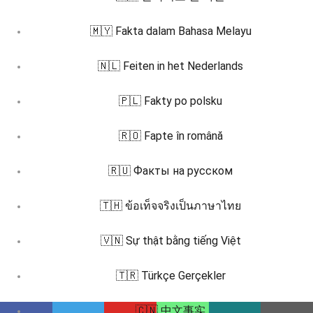
🇲🇾 Fakta dalam Bahasa Melayu
🇳🇱 Feiten in het Nederlands
🇵🇱 Fakty po polsku
🇷🇴 Fapte în română
🇷🇺 Факты на русском
🇹🇭 ข้อเท็จจริงเป็นภาษาไทย
🇻🇳 Sự thật bằng tiếng Việt
🇹🇷 Türkçe Gerçekler
🇨🇳 中文事实