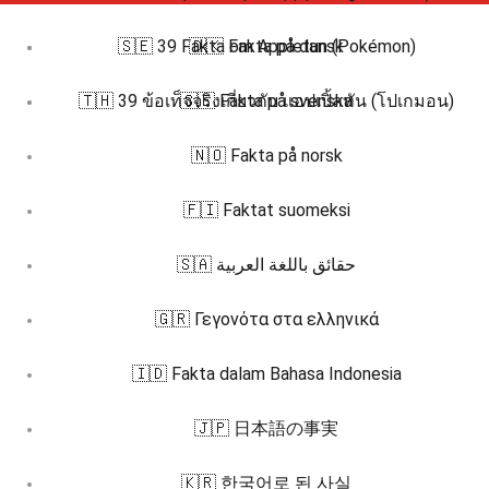
🇸🇪 39 Fakta om Appletun (Pokémon)
🇩🇰 Fakta på dansk
🇹🇭 39 ข้อเท็จจริงเกี่ยวกับ แอปเปิ้ลทัน (โปเกมอน)
🇸🇪 Fakta på svenska
🇳🇴 Fakta på norsk
🇫🇮 Faktat suomeksi
🇸🇦 حقائق باللغة العربية
🇬🇷 Γεγονότα στα ελληνικά
🇮🇩 Fakta dalam Bahasa Indonesia
🇯🇵 日本語の事実
🇰🇷 한국어로 된 사실