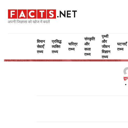
अपनी जिज्ञासा को खोज में बदलें
पृथ्वी
संस्कृति
विमान
प्रसिद्ध
और
चरित्र
और
घटनाएँ
सेवाएँ
व्यक्ति
जीवन
तथ्य
कला
तथ्य
तथ्य
तथ्य
विज्ञान
तथ्य
तथ्य
द्