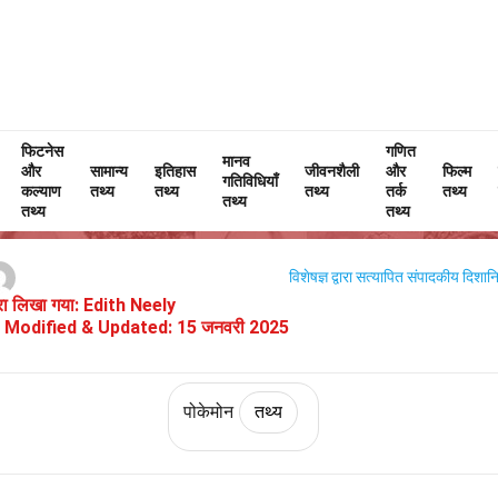
फिटनेस
Home
चरित्र
तथ्य
पोकेमोन
तथ्य
गणित
मानव
और
सामान्य
इतिहास
जीवनशैली
और
फिल्म
गतिविधियाँ
कॉस्मोग (पोकेमॉन) के बारे में 27 तथ्य
कल्याण
तथ्य
तथ्य
तथ्य
तर्क
तथ्य
तथ्य
तथ्य
तथ्य
विशेषज्ञ द्वारा सत्यापित
संपादकीय दिशानिर
वारा लिखा गया:
Edith Neely
Modified & Updated:
15 जनवरी 2025
पोकेमोन
तथ्य