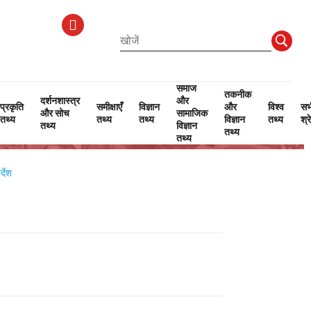
समाज
तकनीक
दर्शनशास्त्र
और
प्रकृति
समीक्षाएँ
विज्ञान
और
विश्व
सभ
और सोच
सामाजिक
तथ्य
तथ्य
तथ्य
विज्ञान
तथ्य
श्र
तथ्य
विज्ञान
तथ्य
तथ्य
्देश