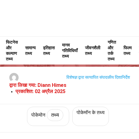
फिटनेस
Home
चरित्र
तथ्य
पोकेमोन
तथ्य
गणित
मानव
और
सामान्य
इतिहास
जीवनशैली
और
फिल्म
गतिविधियाँ
क्रडिली (पोकेमॉन) के बारे में 37 तथ्य
कल्याण
तथ्य
तथ्य
तथ्य
तर्क
तथ्य
तथ्य
तथ्य
तथ्य
विशेषज्ञ द्वारा सत्यापित
संपादकीय दिशानिर्देश
द्वारा लिखा गया:
Diann Himes
प्रकाशित:
02 अप्रैल 2025
पोकेमॉन के तथ्य
पोकेमोन
तथ्य