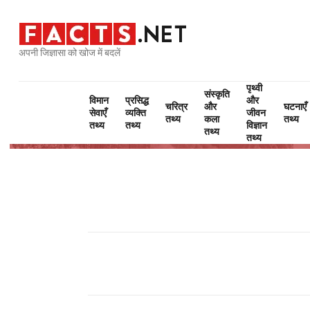
अपनी जिज्ञासा को खोज में बदलें
पृथ्वी
संस्कृति
विमान
प्रसिद्ध
और
चरित्र
और
घटनाएँ
सेवाएँ
व्यक्ति
जीवन
तथ्य
कला
तथ्य
तथ्य
तथ्य
विज्ञान
तथ्य
तथ्य