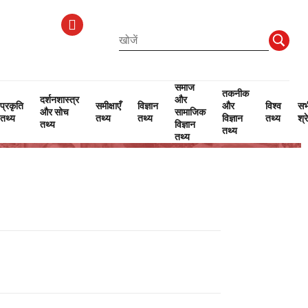
समाज
तकनीक
दर्शनशास्त्र
और
प्रकृति
समीक्षाएँ
विज्ञान
और
विश्व
सभ
और सोच
सामाजिक
तथ्य
तथ्य
तथ्य
विज्ञान
तथ्य
श्र
तथ्य
विज्ञान
तथ्य
तथ्य