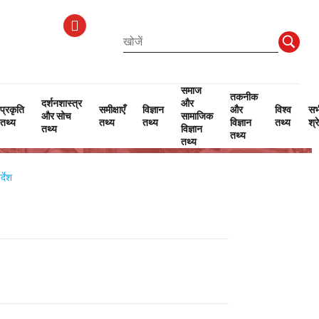
समाज
तकनीक
दर्शनशास्त्र
और
प्रकृति
समीक्षाएँ
विज्ञान
और
विश्व
सभ
और सोच
सामाजिक
तथ्य
तथ्य
तथ्य
विज्ञान
तथ्य
श्र
तथ्य
विज्ञान
तथ्य
तथ्य
्देश