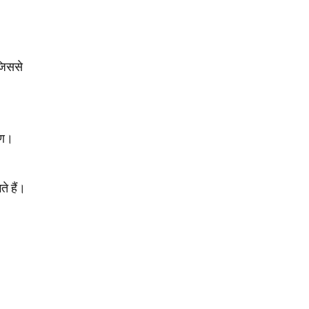
जिससे
रण।
े हैं।