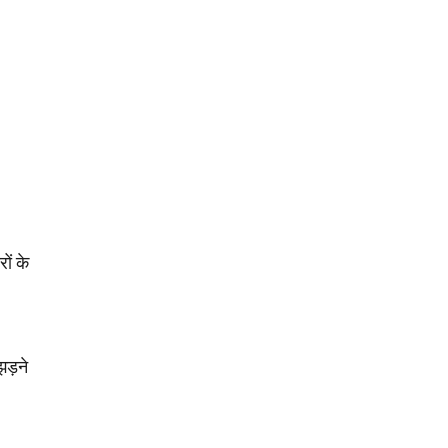
ों के
झड़ने