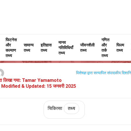
फिटनेस
Home
फिटनेस और कल्याण
तथ्य
चिकित्सा
तथ्य
गणित
मानव
और
सामान्य
इतिहास
जीवनशैली
और
फिल्म
गतिविधियाँ
गंजापन के बारे में 37 तथ्य
कल्याण
तथ्य
तथ्य
तथ्य
तर्क
तथ्य
तथ्य
तथ्य
तथ्य
विशेषज्ञ द्वारा सत्यापित
संपादकीय दिशानिर
वारा लिखा गया:
Tamar Yamamoto
Modified & Updated:
15 जनवरी 2025
चिकित्सा
तथ्य