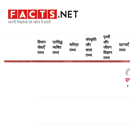
अपनी जिज्ञासा को खोज में बदलें
पृथ्वी
संस्कृति
विमान
प्रसिद्ध
और
चरित्र
और
घटनाएँ
सेवाएँ
व्यक्ति
जीवन
तथ्य
कला
तथ्य
तथ्य
तथ्य
विज्ञान
तथ्य
तथ्य
द्