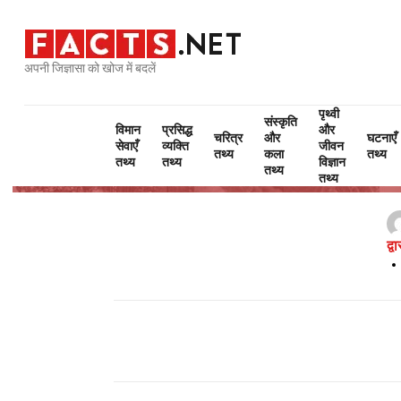
अपनी जिज्ञासा को खोज में बदलें
पृथ्वी
संस्कृति
विमान
प्रसिद्ध
और
चरित्र
और
घटनाएँ
सेवाएँ
व्यक्ति
जीवन
तथ्य
कला
तथ्य
तथ्य
तथ्य
विज्ञान
तथ्य
तथ्य
द्