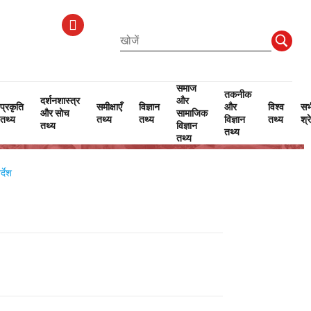
समाज
तकनीक
दर्शनशास्त्र
और
प्रकृति
समीक्षाएँ
विज्ञान
और
विश्व
सभ
और सोच
सामाजिक
तथ्य
तथ्य
तथ्य
विज्ञान
तथ्य
श्र
तथ्य
विज्ञान
तथ्य
तथ्य
्देश