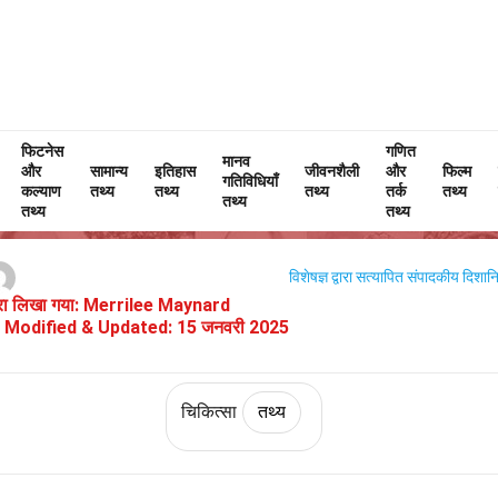
फिटनेस
Home
फिटनेस और कल्याण
तथ्य
चिकित्सा
तथ्य
गणित
मानव
और
सामान्य
इतिहास
जीवनशैली
और
फिल्म
गतिविधियाँ
लिम्फोमा के बारे में 34 तथ्य
कल्याण
तथ्य
तथ्य
तथ्य
तर्क
तथ्य
तथ्य
तथ्य
तथ्य
विशेषज्ञ द्वारा सत्यापित
संपादकीय दिशानिर
वारा लिखा गया:
Merrilee Maynard
Modified & Updated:
15 जनवरी 2025
चिकित्सा
तथ्य