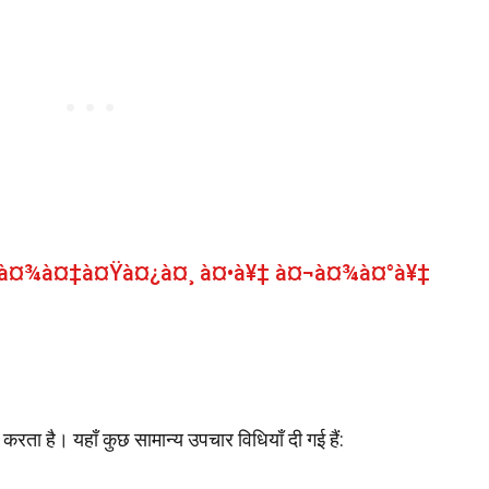
¤•à¤¾à¤‡à¤Ÿà¤¿à¤¸ à¤•à¥‡ à¤¬à¤¾à¤°à¥‡
रता है। यहाँ कुछ सामान्य उपचार विधियाँ दी गई हैं: