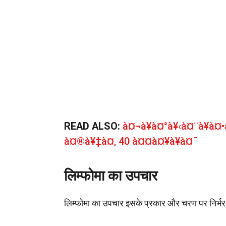
READ ALSO:
à¤¬à¥à¤°à¥‹à¤¨à¥à
à¤®à¥‡à¤‚ 40 à¤¤à¤¥à¥à¤¯
लिम्फोमा का उपचार
लिम्फोमा का उपचार इसके प्रकार और चरण पर निर्भर क