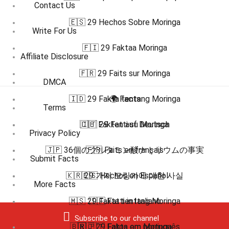
Contact Us
🇪🇸 29 Hechos Sobre Moringa
Write For Us
🇫🇮 29 Faktaa Moringa
Affiliate Disclosure
🇫🇷 29 Faits sur Moringa
DMCA
🇮🇩 29 Fakta tentang Moringa
🌍 Facts
Terms
🇩🇪 Fakten auf Deutsch
🇮🇹 29 Fatti su Moringa
Privacy Policy
🇯🇵 36個のグルタミン酸ナトリウムの事実
🇫🇷 Faits en français
Submit Facts
🇰🇷 29 가지 모링가에 대한 사실
🇪🇸 Hechos en Español
More Facts
🇲🇸 29 Fakta tentang Moringa
🇮🇹 Fatti in Italiano
Subscribe to our channel
🇧🇷 🇵🇹 Fatos em português
🇳🇴 29 Fakta om Moringa