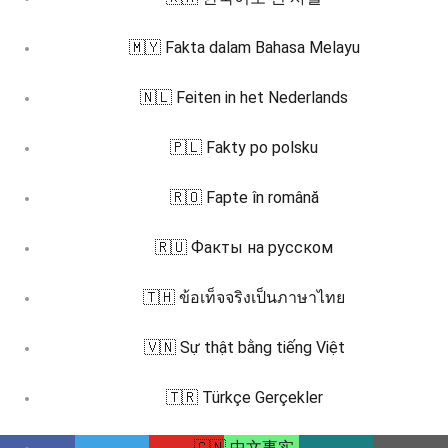
🇲🇾 Fakta dalam Bahasa Melayu
🇳🇱 Feiten in het Nederlands
🇵🇱 Fakty po polsku
🇷🇴 Fapte în română
🇷🇺 Факты на русском
🇹🇭 ข้อเท็จจริงเป็นภาษาไทย
🇻🇳 Sự thật bằng tiếng Việt
🇹🇷 Türkçe Gerçekler
🇨🇳 中文事实