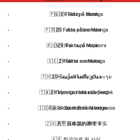
🇵🇱 29 Fakty o Moringa
🇩🇰 Fakta på dansk
🇵🇹 29 Fatos sobre Moringa
🇸🇪 Fakta på svenska
🇷🇺 29 Факты о Моринга
🇳🇴 Fakta på norsk
🇸🇪 29 Fakta om Moringa
🇫🇮 Faktat suomeksi
🇹🇭 29 ข้อเท็จจริงเกี่ยวกับ มะรุม
🇸🇦 حقائق باللغة العربية
🇹🇷 29 Moringa Hakkında Gerçek
🇬🇷 Γεγονότα στα ελληνικά
🇮🇩 Fakta dalam Bahasa Indonesia
🇻🇮 29 Sự thật về Moringa
🇿🇭 关于莫林加的29个事实
🇯🇵 日本語の事実
🇰🇷 한국어로 된 사실