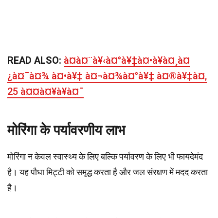
READ ALSO:
à¤à¤¨à¥‹à¤°à¥‡à¤•à¥à¤¸à¤
¿à¤¯à¤¾ à¤•à¥‡ à¤¬à¤¾à¤°à¥‡ à¤®à¥‡à¤‚
25 à¤¤à¤¥à¥à¤¯
मोरिंगा के पर्यावरणीय लाभ
मोरिंगा न केवल स्वास्थ्य के लिए बल्कि पर्यावरण के लिए भी फायदेमंद
है। यह पौधा मिट्टी को समृद्ध करता है और जल संरक्षण में मदद करता
है।