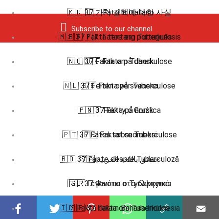
🇰🇷 37 가지 결핵에 대한 사실
🇮🇹 Fatti in Italiano
Subscribe to our channel
🇲🇸 37 Fakta tentang Tuberkulosis
🇧🇷 🇵🇹 Fatos em português
🇳🇴 37 Fakta om Tuberkulose
🇩🇰 Fakta på dansk
🇳🇱 37 Feiten over Tuberculose
🇸🇪 Fakta på svenska
🇵🇱 37 Fakty o Gruźlica
🇳🇴 Fakta på norsk
🇵🇹 37 Fatos sobre Tuberculose
🇫🇮 Faktat suomeksi
🇷🇴 37 Fapte despre Tuberculoză
🇸🇦 حقائق باللغة العربية
🇷🇺 37 Факты о Туберкулез
🇬🇷 Γεγονότα στα ελληνικά
🇮🇩 Fakta dalam Bahasa Indonesia
🇸🇪 37 Fakta om Tuberkulos