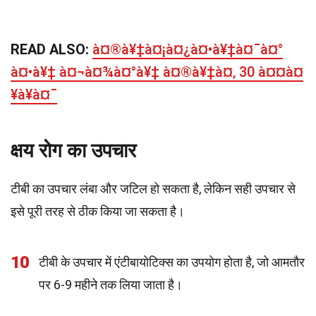
READ ALSO:
à¤®à¥‡à¤¡à¤¿à¤•à¥‡à¤¯à¤°
à¤•à¥‡ à¤¬à¤¾à¤°à¥‡ à¤®à¥‡à¤‚ 30 à¤¤à¤
¥à¥à¤¯
क्षय रोग का उपचार
टीबी का उपचार लंबा और जटिल हो सकता है, लेकिन सही उपचार से
इसे पूरी तरह से ठीक किया जा सकता है।
10
टीबी के उपचार में एंटीबायोटिक्स का उपयोग होता है, जो आमतौर
पर 6-9 महीने तक लिया जाता है।