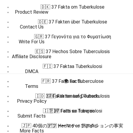
🇩🇰 37 Fakta om Tuberkulose
Product Review
🇩🇪 37 Fakten über Tuberkulose
Contact Us
🇬🇷 37 Γεγονότα για το Φυματίωση
Write For Us
🇪🇸 37 Hechos Sobre Tuberculosis
Affiliate Disclosure
🇫🇮 37 Faktaa Tuberkuloosi
DMCA
🇫🇷 37 Faits sur Tuberculose
🌍 Facts
Terms
🇮🇩 37 Fakta tentang Tuberkulosis
🇩🇪 Fakten auf Deutsch
Privacy Policy
🇮🇹 37 Fatti su Tubercolosi
🇫🇷 Faits en français
Submit Facts
🇯🇵 40個のアファーマティブアクションの事実
🇪🇸 Hechos en Español
More Facts