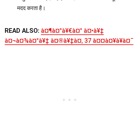
मदद करता है।
READ ALSO:
à¤¶à¤°à¥€à¤° à¤•à¥‡
à¤¬à¤¾à¤°à¥‡ à¤®à¥‡à¤‚ 37 à¤¤à¤¥à¥à¤¯