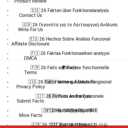
Product Review
🇩🇪 26 Fakten über Funktionalanalysis
Contact Us
🇬🇷 26 Γεγονότα για το Λειτουργική Ανάλυση
Write For Us
🇪🇸 26 Hechos Sobre Análisis Funcional
Affiliate Disclosure
🇫🇮 26 Faktaa Funktionaalinen analyysi
DMCA
🇫🇷 26 Faits sur Analyse fonctionnelle
🌍 Facts
Terms
🇮🇩 26 Fakta tentang Analisis Fungsional
🇩🇪 Fakten auf Deutsch
Privacy Policy
🇮🇹 26 Fatti su Analisi Funzionale
🇫🇷 Faits en français
Submit Facts
🇯🇵 26個の関数解析の事実
🇪🇸 Hechos en Español
More Facts
🇰🇷 26 가지 함수 해석학에 대한 사실
🇮🇹 Fatti in Italiano