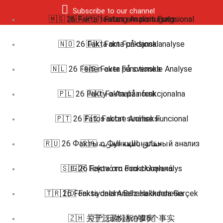
Subscribe to our channel
🇲🇸 26 Fakta tentang Analisis Fungsional
🇧🇷 🇵🇹 Fatos em português
🇳🇴 26 Fakta om Funksjonalanalyse
🇩🇰 Fakta på dansk
🇳🇱 26 Feiten over Functionele Analyse
🇸🇪 Fakta på svenska
🇵🇱 26 Fakty o Analiza funkcjonalna
🇳🇴 Fakta på norsk
🇵🇹 26 Fatos sobre Análise Funcional
🇫🇮 Faktat suomeksi
🇷🇺 26 Факты о Функциональный анализ
🇸🇦 حقائق باللغة العربية
🇸🇪 26 Fakta om Funktionalanalys
🇬🇷 Γεγονότα στα ελληνικά
🇹🇷 26 Fonksiyonel Analiz Hakkında Gerçek
🇮🇩 Fakta dalam Bahasa Indonesia
🇿🇭 关于泛函分析的26个事实
🇯🇵 日本語の事実