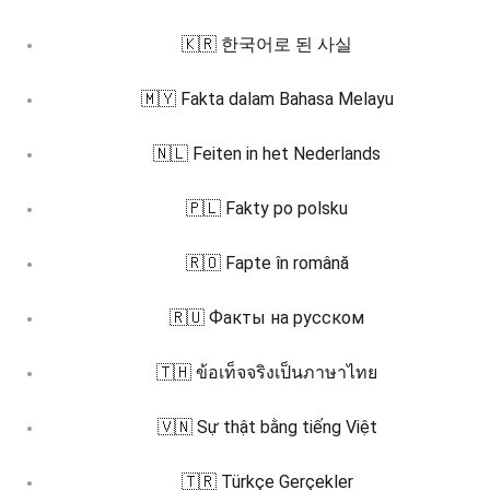
🇰🇷 한국어로 된 사실
🇲🇾 Fakta dalam Bahasa Melayu
🇳🇱 Feiten in het Nederlands
🇵🇱 Fakty po polsku
🇷🇴 Fapte în română
🇷🇺 Факты на русском
🇹🇭 ข้อเท็จจริงเป็นภาษาไทย
🇻🇳 Sự thật bằng tiếng Việt
🇹🇷 Türkçe Gerçekler