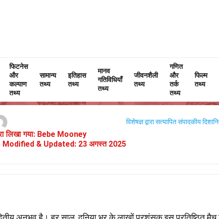
फिटनेस
Home
घटनाएँ
तथ्य
गणित
मानव
और
सामान्य
इतिहास
जीवनशैली
और
फिल्म
गतिविधियाँ
चैंपियंस लीग फाइनल के बारे में 32 तथ्य
कल्याण
तथ्य
तथ्य
तथ्य
तर्क
तथ्य
तथ्य
तथ्य
तथ्य
विशेषज्ञ द्वारा सत्यापित
संपादकीय दिशानिर
वारा लिखा गया:
Bebe Mooney
Modified & Updated:
23 अगस्त 2025
्वितीय अनुभव है। हर साल, दुनिया भर के लाखों प्रशंसक इस प्रतिष्ठित मैच