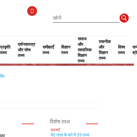
समाज
तकनीक
दर्शनशास्त्र
और
प्रकृति
समीक्षाएँ
विज्ञान
और
विश्व
सभ
और सोच
सामाजिक
तथ्य
तथ्य
तथ्य
विज्ञान
तथ्य
श्र
तथ्य
विज्ञान
तथ्य
तथ्य
्देश
विशेष तथ्य
घटनाएँ
मेट गाला के बारे में 39 तथ्य
 का