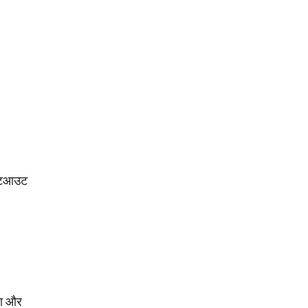
शूटआउट
गया और