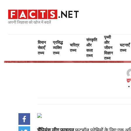
अपनी जिज्ञासा को खोज में बदलें
पृथ्वी
संस्कृति
विमान
प्रसिद्ध
और
चरित्र
और
घटनाएँ
सेवाएँ
व्यक्ति
जीवन
तथ्य
कला
तथ्य
तथ्य
तथ्य
विज्ञान
तथ्य
तथ्य
द्
चैंपियंस लीग फाइनल
फुटबॉल प्रेमियों के लिए एक अद