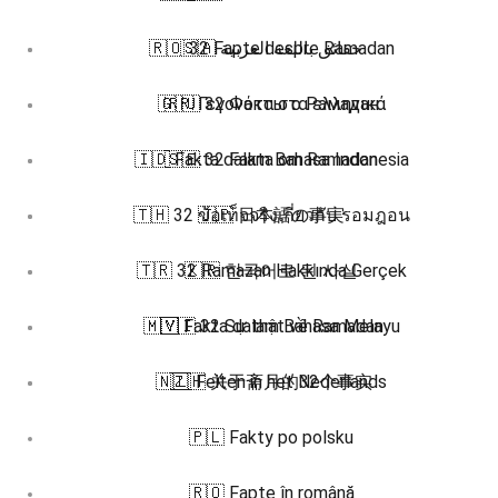
🇷🇴 32 Fapte despre Ramadan
🇸🇦 حقائق باللغة العربية
🇬🇷 Γεγονότα στα ελληνικά
🇷🇺 32 Факты о Рамадан
🇮🇩 Fakta dalam Bahasa Indonesia
🇸🇪 32 Fakta om Ramadan
🇹🇭 32 ข้อเท็จจริงเกี่ยวกับ รอมฎอน
🇯🇵 日本語の事実
🇹🇷 32 Ramazan Hakkında Gerçek
🇰🇷 한국어로 된 사실
🇲🇾 Fakta dalam Bahasa Melayu
🇻🇮 32 Sự thật về Ramadan
🇳🇱 Feiten in het Nederlands
🇿🇭 关于斋月的32个事实
🇵🇱 Fakty po polsku
🇷🇴 Fapte în română