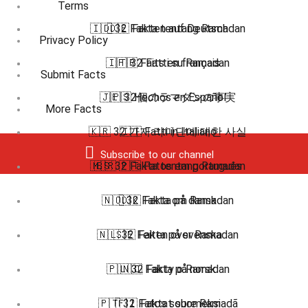
Terms
🇮🇩 32 Fakta tentang Ramadan
🇩🇪 Fakten auf Deutsch
Privacy Policy
🇮🇹 32 Fatti su Ramadan
🇫🇷 Faits en français
Submit Facts
🇯🇵 32個のラマダンの事実
🇪🇸 Hechos en Español
More Facts
🇰🇷 32 가지 라마단에 대한 사실
🇮🇹 Fatti in Italiano
Subscribe to our channel
🇲🇸 32 Fakta tentang Ramadan
🇧🇷 🇵🇹 Fatos em português
🇳🇴 32 Fakta om Ramadan
🇩🇰 Fakta på dansk
🇳🇱 32 Feiten over Ramadan
🇸🇪 Fakta på svenska
🇵🇱 32 Fakty o Ramadan
🇳🇴 Fakta på norsk
🇵🇹 32 Fatos sobre Ramadã
🇫🇮 Faktat suomeksi