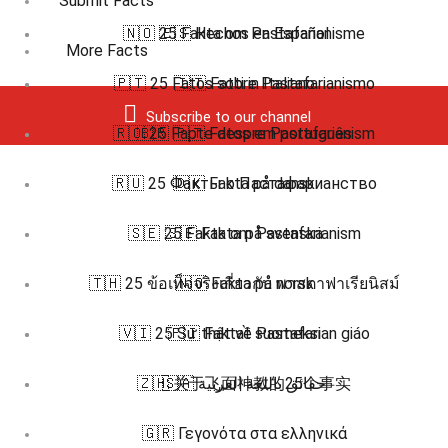
Submit Facts
🇳🇴 25 Fakta om Pastafarianisme
🇪🇸 Hechos en Español
More Facts
🇵🇹 25 Fatos sobre Pastafarianismo
🇮🇹 Fatti in Italiano
Subscribe to our channel
🇷🇴 25 Fapte despre Pastafarianism
🇧🇷 🇵🇹 Fatos em português
🇷🇺 25 Факты о Пастафарианство
🇩🇰 Fakta på dansk
🇸🇪 25 Fakta om Pastafarianism
🇸🇪 Fakta på svenska
🇹🇭 25 ข้อเท็จจริงเกี่ยวกับ พาสตาฟาเรียนิสม์
🇳🇴 Fakta på norsk
🇻🇮 25 Sự thật về Pastafarian giáo
🇫🇮 Faktat suomeksi
🇿🇭 关于飞面神教的25个事实
🇸🇦 حقائق باللغة العربية
🇬🇷 Γεγονότα στα ελληνικά