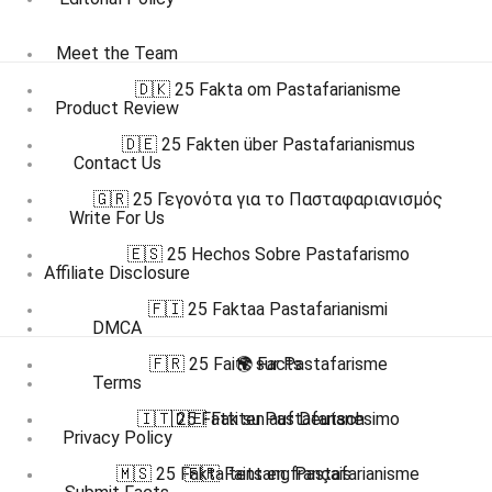
Meet the Team
🇩🇰 25 Fakta om Pastafarianisme
Product Review
🇩🇪 25 Fakten über Pastafarianismus
Contact Us
🇬🇷 25 Γεγονότα για το Πασταφαριανισμός
Write For Us
🇪🇸 25 Hechos Sobre Pastafarismo
Affiliate Disclosure
🇫🇮 25 Faktaa Pastafarianismi
DMCA
🇫🇷 25 Faits sur Pastafarisme
🌍 Facts
Terms
🇮🇹 25 Fatti su Pastafarianesimo
🇩🇪 Fakten auf Deutsch
Privacy Policy
🇲🇸 25 Fakta tentang Pastafarianisme
🇫🇷 Faits en français