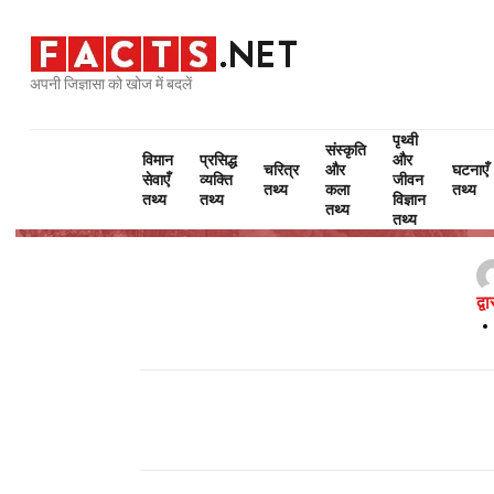
अपनी जिज्ञासा को खोज में बदलें
पृथ्वी
संस्कृति
विमान
प्रसिद्ध
और
चरित्र
और
घटनाएँ
सेवाएँ
व्यक्ति
जीवन
तथ्य
कला
तथ्य
तथ्य
तथ्य
विज्ञान
तथ्य
तथ्य
द्