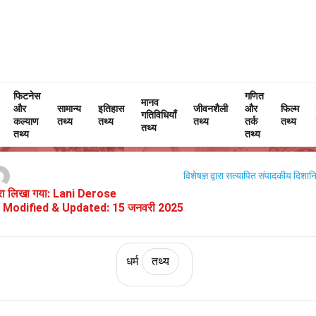
फिटनेस
Home
इतिहास
तथ्य
धर्म
तथ्य
गणित
मानव
और
सामान्य
इतिहास
जीवनशैली
और
फिल्म
गतिविधियाँ
लूसिफ़ेरियनवाद के बारे में 30 तथ्य
कल्याण
तथ्य
तथ्य
तथ्य
तर्क
तथ्य
तथ्य
तथ्य
तथ्य
विशेषज्ञ द्वारा सत्यापित
संपादकीय दिशानिर
वारा लिखा गया:
Lani Derose
Modified & Updated:
15 जनवरी 2025
धर्म
तथ्य