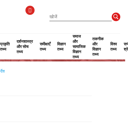
समाज
तकनीक
दर्शनशास्त्र
और
प्रकृति
समीक्षाएँ
विज्ञान
और
विश्व
सभ
और सोच
सामाजिक
तथ्य
तथ्य
तथ्य
विज्ञान
तथ्य
श्र
तथ्य
विज्ञान
तथ्य
तथ्य
्देश