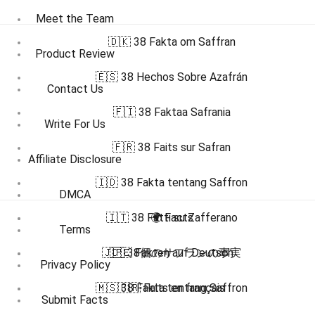
Meet the Team
🇩🇰 38 Fakta om Saffran
Product Review
🇪🇸 38 Hechos Sobre Azafrán
Contact Us
🇫🇮 38 Faktaa Safrania
Write For Us
🇫🇷 38 Faits sur Safran
Affiliate Disclosure
🇮🇩 38 Fakta tentang Saffron
DMCA
🇮🇹 38 Fatti su Zafferano
🌍 Facts
Terms
🇯🇵 38個のサフランの事実
🇩🇪 Fakten auf Deutsch
Privacy Policy
🇲🇸 38 Fakta tentang Saffron
🇫🇷 Faits en français
Submit Facts