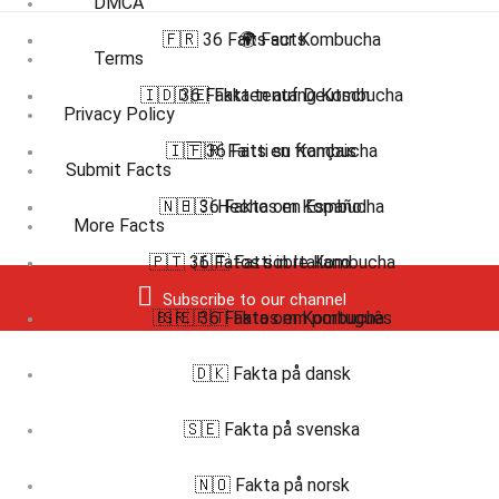
DMCA
🇫🇷 36 Faits sur Kombucha
🌍 Facts
Terms
🇮🇩 36 Fakta tentang Kombucha
🇩🇪 Fakten auf Deutsch
Privacy Policy
🇮🇹 36 Fatti su Kombucha
🇫🇷 Faits en français
Submit Facts
🇳🇴 36 Fakta om Kombucha
🇪🇸 Hechos en Español
More Facts
🇵🇹 36 Fatos sobre Kombucha
🇮🇹 Fatti in Italiano
Subscribe to our channel
🇧🇷 🇵🇹 Fatos em português
🇸🇪 36 Fakta om Kombucha
🇩🇰 Fakta på dansk
🇸🇪 Fakta på svenska
🇳🇴 Fakta på norsk