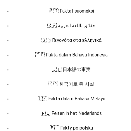
🇫🇮 Faktat suomeksi
🇸🇦 حقائق باللغة العربية
🇬🇷 Γεγονότα στα ελληνικά
🇮🇩 Fakta dalam Bahasa Indonesia
🇯🇵 日本語の事実
🇰🇷 한국어로 된 사실
🇲🇾 Fakta dalam Bahasa Melayu
🇳🇱 Feiten in het Nederlands
🇵🇱 Fakty po polsku