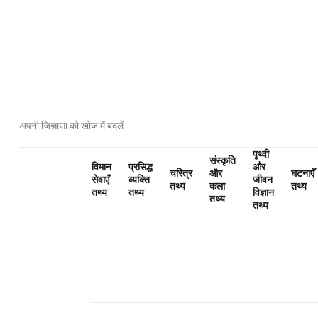
अपनी जिज्ञासा को खोज में बदलें
पृथ्वी
संस्कृति
विमान
प्रसिद्ध
और
चरित्र
और
घटनाएँ
सेवाएँ
व्यक्ति
जीवन
तथ्य
कला
तथ्य
तथ्य
तथ्य
विज्ञान
तथ्य
तथ्य