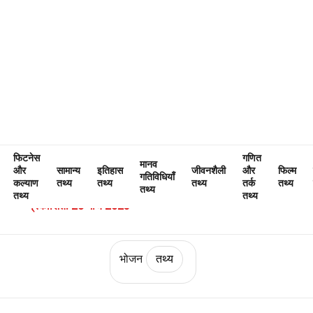
Home
जीवनशैली
तथ्य
भोजन
तथ्य
स्कैलप्स के बारे में 39 तथ्य
फिटनेस
गणित
मानव
और
सामान्य
इतिहास
जीवनशैली
और
फिल्म
विशेषज्ञ द्वारा सत्यापित
संपादकीय दिशानिर्देश
गतिविधियाँ
कल्याण
तथ्य
तथ्य
तथ्य
तर्क
तथ्य
तथ्य
द्वारा लिखा गया:
Karissa Wiener
तथ्य
तथ्य
प्रकाशित:
20 मार्च 2025
भोजन
तथ्य