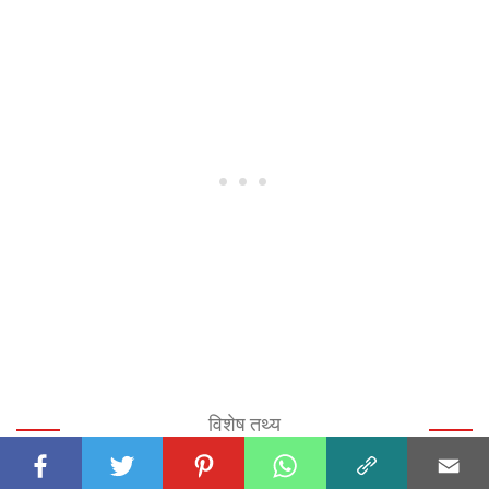
विशेष तथ्य
मनोरंजन
रोलर स्केटिंग के बारे में 36 तथ्य