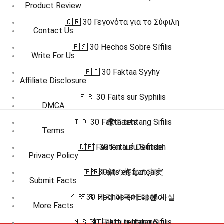
Product Review
🇬🇷 30 Γεγονότα για το Σύφιλη
Contact Us
🇪🇸 30 Hechos Sobre Sífilis
Write For Us
🇫🇮 30 Faktaa Syyhy
Affiliate Disclosure
🇫🇷 30 Faits sur Syphilis
DMCA
🇮🇩 30 Fakta tentang Sifilis
🌍 Facts
Terms
🇩🇪 Fakten auf Deutsch
🇮🇹 30 Fatti su Sifilide
Privacy Policy
🇯🇵 30個の梅毒の事実
🇫🇷 Faits en français
Submit Facts
🇰🇷 30 가지 매독에 대한 사실
🇪🇸 Hechos en Español
More Facts
🇲🇸 30 Fakta tentang Sifilis
🇮🇹 Fatti in Italiano