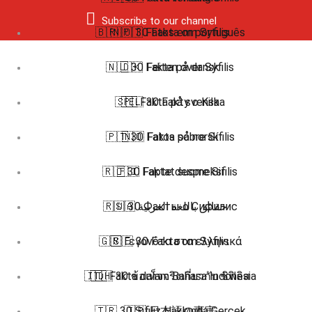
Subscribe to our channel
🇧🇷 🇵🇹 Fatos em português
🇳🇴 30 Fakta om Syfilis
🇳🇱 30 Feiten over Syfilis
🇩🇰 Fakta på dansk
🇸🇪 Fakta på svenska
🇵🇱 30 Fakty o Kiła
🇵🇹 30 Fatos sobre Sífilis
🇳🇴 Fakta på norsk
🇷🇴 30 Fapte despre Sifilis
🇫🇮 Faktat suomeksi
🇷🇺 30 Факты о Сифилис
🇸🇦 حقائق باللغة العربية
🇬🇷 Γεγονότα στα ελληνικά
🇸🇪 30 Fakta om Syfilis
🇮🇩 Fakta dalam Bahasa Indonesia
🇹🇭 30 ข้อเท็จจริงเกี่ยวกับ ซิฟิลิส
🇹🇷 30 Sifiliz Hakkında Gerçek
🇯🇵 日本語の事実