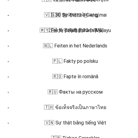
🇻🇮 30 Sự thật về Giang mai
🇰🇷 한국어로 된 사실
🇲🇾 Fakta dalam Bahasa Melayu
🇿🇭 关于梅毒的30个事实
🇳🇱 Feiten in het Nederlands
🇵🇱 Fakty po polsku
🇷🇴 Fapte în română
🇷🇺 Факты на русском
🇹🇭 ข้อเท็จจริงเป็นภาษาไทย
🇻🇳 Sự thật bằng tiếng Việt