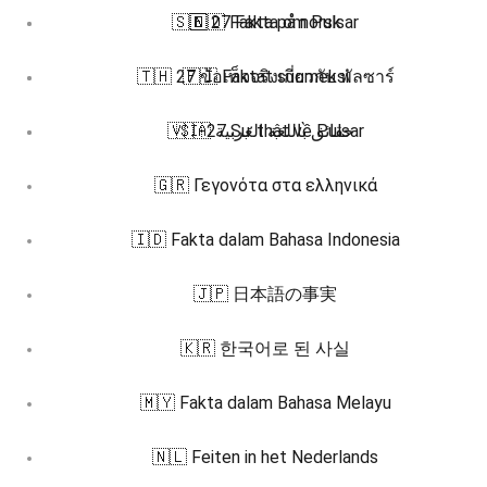
🇸🇪 27 Fakta om Pulsar
🇳🇴 Fakta på norsk
🇹🇭 27 ข้อเท็จจริงเกี่ยวกับ พัลซาร์
🇫🇮 Faktat suomeksi
🇻🇮 27 Sự thật về Pulsar
🇸🇦 حقائق باللغة العربية
🇬🇷 Γεγονότα στα ελληνικά
🇮🇩 Fakta dalam Bahasa Indonesia
🇯🇵 日本語の事実
🇰🇷 한국어로 된 사실
🇲🇾 Fakta dalam Bahasa Melayu
🇳🇱 Feiten in het Nederlands