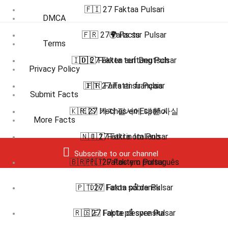
🇫🇮 27 Faktaa Pulsari
DMCA
🇫🇷 27 Faits sur Pulsar
🌍 Facts
Terms
🇮🇩 27 Fakta tentang Pulsar
🇩🇪 Fakten auf Deutsch
Privacy Policy
🇮🇹 27 Fatti su Pulsar
🇫🇷 Faits en français
Submit Facts
🇰🇷 27 가지 펄서에 대한 사실
🇪🇸 Hechos en Español
More Facts
🇳🇴 27 Fakta om Pulsar
🇮🇹 Fatti in Italiano
Subscribe to our channel
🇧🇷 🇵🇹 Fatos em português
🇵🇱 27 Fakty o Pulsar
🇵🇹 27 Fatos sobre Pulsar
🇩🇰 Fakta på dansk
🇷🇴 27 Fapte despre Pulsar
🇸🇪 Fakta på svenska