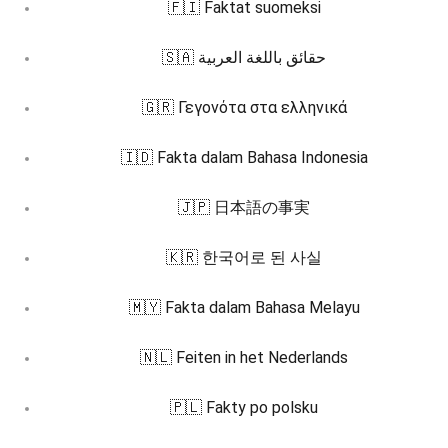
🇫🇮 Faktat suomeksi
🇸🇦 حقائق باللغة العربية
🇬🇷 Γεγονότα στα ελληνικά
🇮🇩 Fakta dalam Bahasa Indonesia
🇯🇵 日本語の事実
🇰🇷 한국어로 된 사실
🇲🇾 Fakta dalam Bahasa Melayu
🇳🇱 Feiten in het Nederlands
🇵🇱 Fakty po polsku