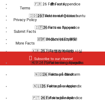
🇫🇷 26 Faits sur Appendice
🌍 Facts
Terms
🇮🇩 26 Fakta tentang Usus buntu
🇩🇪 Fakten auf Deutsch
Privacy Policy
🇮🇹 26 Fatti su Appendice
🇫🇷 Faits en français
Submit Facts
🇪🇸 Hechos en Español
🇯🇵 26個の付録の事実
More Facts
🇰🇷 26 가지 맹장에 대한 사실
🇮🇹 Fatti in Italiano
Subscribe to our channel
🇲🇸 26 Fakta tentang Apendiks
🇧🇷 🇵🇹 Fatos em português
🇳🇴 26 Fakta om Blindtarm
🇩🇰 Fakta på dansk
🇳🇱 26 Feiten over Appendix
🇸🇪 Fakta på svenska
🇵🇹 26 Fatos sobre Apêndice
🇳🇴 Fakta på norsk