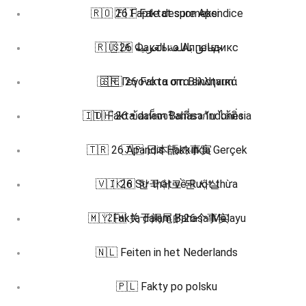
🇷🇴 26 Fapte despre Apendice
🇫🇮 Faktat suomeksi
🇷🇺 26 Факты о Аппендикс
🇸🇦 حقائق باللغة العربية
🇬🇷 Γεγονότα στα ελληνικά
🇸🇪 26 Fakta om Blindtarm
🇮🇩 Fakta dalam Bahasa Indonesia
🇹🇭 26 ข้อเท็จจริงเกี่ยวกับ ไส้ติ่ง
🇹🇷 26 Apandis Hakkında Gerçek
🇯🇵 日本語の事実
🇻🇮 26 Sự thật về Ruột thừa
🇰🇷 한국어로 된 사실
🇲🇾 Fakta dalam Bahasa Melayu
🇿🇭 关于阑尾的26个事实
🇳🇱 Feiten in het Nederlands
🇵🇱 Fakty po polsku