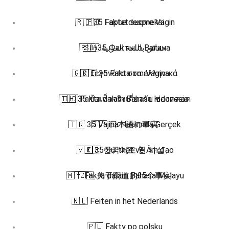
🇷🇴 35 Fapte despre Vagin
🇫🇮 Faktat suomeksi
🇷🇺 35 Факты о Вагина
🇸🇦 حقائق باللغة العربية
🇬🇷 Γεγονότα στα ελληνικά
🇸🇪 35 Fakta om Vagina
🇹🇭 35 ข้อเท็จจริงเกี่ยวกับ ช่องคลอด
🇮🇩 Fakta dalam Bahasa Indonesia
🇹🇷 35 Vajina Hakkında Gerçek
🇯🇵 日本語の事実
🇻🇮 35 Sự thật về Âm đạo
🇰🇷 한국어로 된 사실
🇲🇾 Fakta dalam Bahasa Melayu
🇿🇭 关于阴道的35个事实
🇳🇱 Feiten in het Nederlands
🇵🇱 Fakty po polsku