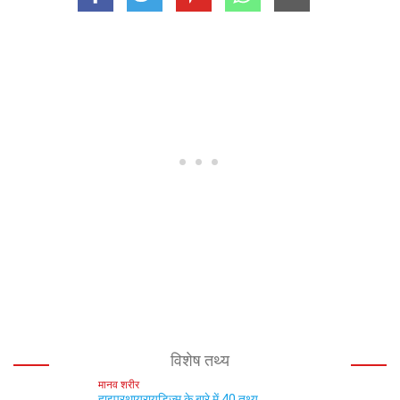
विशेष तथ्य
मानव शरीर
हाइपरथायरायडिज्म के बारे में 40 तथ्य