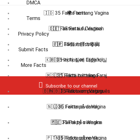
DMCA
🇮🇩 35 Fakta tentang Vagina
🌍 Facts
Terms
🇩🇪 Fakten auf Deutsch
🇮🇹 35 Fatti su Vagina
Privacy Policy
🇫🇷 Faits en français
🇯🇵 35個の膣の事実
Submit Facts
🇰🇷 35 가지 질에 대한 사실
🇪🇸 Hechos en Español
More Facts
🇲🇸 35 Fakta tentang Faraj
🇮🇹 Fatti in Italiano
Subscribe to our channel
🇧🇷 🇵🇹 Fatos em português
🇳🇴 35 Fakta om Vagina
🇳🇱 35 Feiten over Vagina
🇩🇰 Fakta på dansk
🇵🇱 35 Fakty o Wagina
🇸🇪 Fakta på svenska
🇵🇹 35 Fatos sobre Vagina
🇳🇴 Fakta på norsk