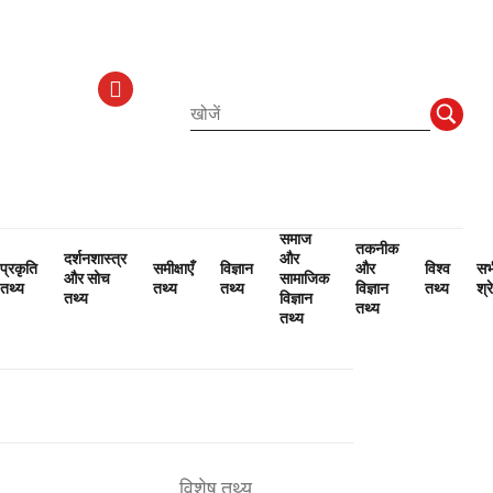
समाज
तकनीक
दर्शनशास्त्र
और
प्रकृति
समीक्षाएँ
विज्ञान
और
विश्व
सभ
और सोच
सामाजिक
तथ्य
तथ्य
तथ्य
विज्ञान
तथ्य
श्र
तथ्य
विज्ञान
तथ्य
तथ्य
विशेष तथ्य