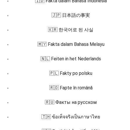
🇮🇩 Fakta dalam Bahasa Indonesia
🇯🇵 日本語の事実
🇰🇷 한국어로 된 사실
🇲🇾 Fakta dalam Bahasa Melayu
🇳🇱 Feiten in het Nederlands
🇵🇱 Fakty po polsku
🇷🇴 Fapte în română
🇷🇺 Факты на русском
🇹🇭 ข้อเท็จจริงเป็นภาษาไทย