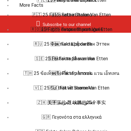
🇵🇱 25 Fakty o Sharon Van Etten
🇪🇸 Hechos en Español
More Facts
🇵🇹 25 Fatos sobre Sharon Van Etten
🇮🇹 Fatti in Italiano
Subscribe to our channel
🇷🇴 25 Fapte despre Sharon Van Etten
🇧🇷 🇵🇹 Fatos em português
🇷🇺 25 Факты о Шэрон Ван Эттен
🇩🇰 Fakta på dansk
🇸🇪 25 Fakta om Sharon Van Etten
🇸🇪 Fakta på svenska
🇹🇭 25 ข้อเท็จจริงเกี่ยวกับ ชารอน แวน เอ็ทเทน
🇳🇴 Fakta på norsk
🇻🇮 25 Sự thật về Sharon Van Etten
🇫🇮 Faktat suomeksi
🇿🇭 关于莎伦·范·埃滕的25个事实
🇸🇦 حقائق باللغة العربية
🇬🇷 Γεγονότα στα ελληνικά