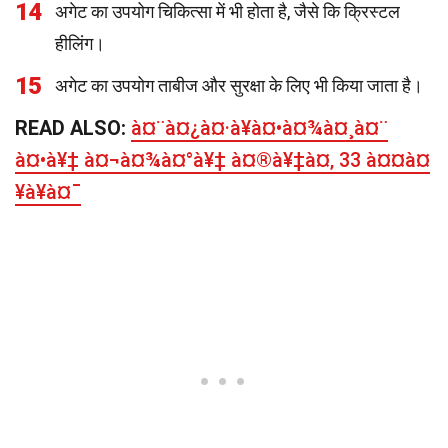
14
अगेट का उपयोग चिकित्सा में भी होता है, जैसे कि क्रिस्टल
हीलिंग।
15
अगेट का उपयोग ताबीज और सुरक्षा के लिए भी किया जाता है।
READ ALSO:
à¤¨à¤¿à¤·à¥à¤•à¤¾à¤¸à¤¨
à¤•à¥‡ à¤¬à¤¾à¤°à¥‡ à¤®à¥‡à¤‚ 33 à¤¤à¤
¥à¥à¤¯