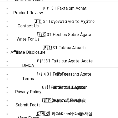
🇩🇰 31 Fakta om Achat
Product Review
🇬🇷 31 Γεγονότα για το Αχάτης
Contact Us
🇪🇸 31 Hechos Sobre Ágata
Write For Us
🇫🇮 31 Faktaa Akaatti
Affiliate Disclosure
🇫🇷 31 Faits sur Agate: Agate
DMCA
🇮🇩 31 Fakta tentang Agate
🌍 Facts
Terms
🇩🇪 Fakten auf Deutsch
🇮🇹 31 Fatti su Agata
Privacy Policy
🇯🇵 31個の瑪瑙の事実
🇫🇷 Faits en français
Submit Facts
🇰🇷 31 가지 마노에 대한 사실
🇪🇸 Hechos en Español