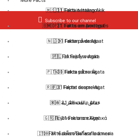
More Facts
🇲🇸 31 Fakta tentang Akik
🇮🇹 Fatti in Italiano
Subscribe to our channel
🇧🇷 🇵🇹 Fatos em português
🇳🇴 31 Fakta om Ametyst
🇳🇱 31 Feiten over Agaat
🇩🇰 Fakta på dansk
🇸🇪 Fakta på svenska
🇵🇱 31 Fakty o Agat
🇵🇹 31 Fatos sobre Ágata
🇳🇴 Fakta på norsk
🇷🇴 31 Fapte despre Agat
🇫🇮 Faktat suomeksi
🇷🇺 31 Факты о Агат
🇸🇦 حقائق باللغة العربية
🇬🇷 Γεγονότα στα ελληνικά
🇸🇪 31 Fakta om Agat
🇮🇩 Fakta dalam Bahasa Indonesia
🇹🇭 31 ข้อเท็จจริงเกี่ยวกับ อาเกต