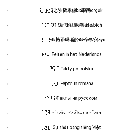
🇹🇷 31 Akat Hakkında Gerçek
🇯🇵 日本語の事実
🇻🇮 31 Sự thật về Ngọc bích
🇰🇷 한국어로 된 사실
🇲🇾 Fakta dalam Bahasa Melayu
🇿🇭 关于玛瑙的31个事实
🇳🇱 Feiten in het Nederlands
🇵🇱 Fakty po polsku
🇷🇴 Fapte în română
🇷🇺 Факты на русском
🇹🇭 ข้อเท็จจริงเป็นภาษาไทย
🇻🇳 Sự thật bằng tiếng Việt