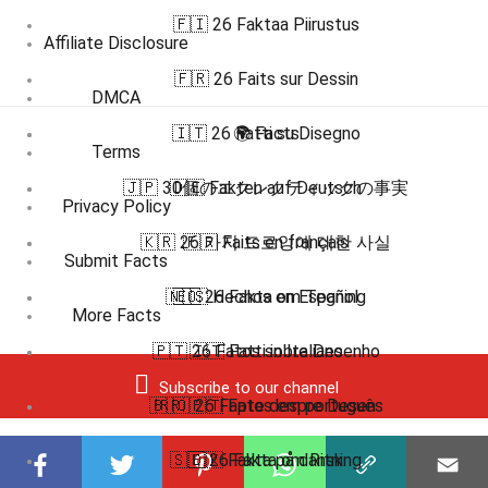
🇫🇮 26 Faktaa Piirustus
Affiliate Disclosure
🇫🇷 26 Faits sur Dessin
DMCA
🇮🇹 26 Fatti su Disegno
🌍 Facts
Terms
🇯🇵 30個のエクレクティックの事実
🇩🇪 Fakten auf Deutsch
Privacy Policy
🇰🇷 26 가지 드로잉에 대한 사실
🇫🇷 Faits en français
Submit Facts
🇳🇴 26 Fakta om Tegning
🇪🇸 Hechos en Español
More Facts
🇵🇹 26 Fatos sobre Desenho
🇮🇹 Fatti in Italiano
Subscribe to our channel
🇧🇷 🇵🇹 Fatos em português
🇷🇴 26 Fapte despre Desen
🇸🇪 26 Fakta om Ritning
🇩🇰 Fakta på dansk