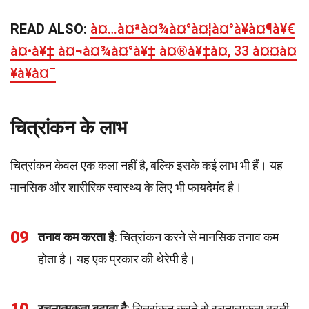
READ ALSO:
à¤…à¤ªà¤¾à¤°à¤¦à¤°à¥à¤¶à¥€
à¤•à¥‡ à¤¬à¤¾à¤°à¥‡ à¤®à¥‡à¤‚ 33 à¤¤à¤
¥à¥à¤¯
चित्रांकन के लाभ
चित्रांकन केवल एक कला नहीं है, बल्कि इसके कई लाभ भी हैं। यह
मानसिक और शारीरिक स्वास्थ्य के लिए भी फायदेमंद है।
09
तनाव कम करता है
: चित्रांकन करने से मानसिक तनाव कम
होता है। यह एक प्रकार की थेरेपी है।
रचनात्मकता बढ़ाता है
: चित्रांकन करने से रचनात्मकता बढ़ती