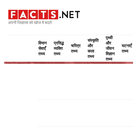
अपनी जिज्ञासा को खोज में बदलें
पृथ्वी
संस्कृति
विमान
प्रसिद्ध
और
चरित्र
और
घटनाएँ
सेवाएँ
व्यक्ति
जीवन
तथ्य
कला
तथ्य
तथ्य
तथ्य
विज्ञान
तथ्य
तथ्य