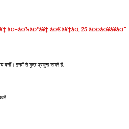
à¥‡ à¤¬à¤¾à¤°à¥‡ à¤®à¥‡à¤‚ 25 à¤¤à¤¥à¥à¤¯
य बनीं। इनमें से कुछ प्रमुख खबरें हैं:
खबरें।
।