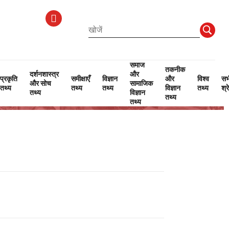
समाज
तकनीक
दर्शनशास्त्र
और
प्रकृति
समीक्षाएँ
विज्ञान
और
विश्व
सभ
और सोच
सामाजिक
तथ्य
तथ्य
तथ्य
विज्ञान
तथ्य
श्र
तथ्य
विज्ञान
तथ्य
तथ्य