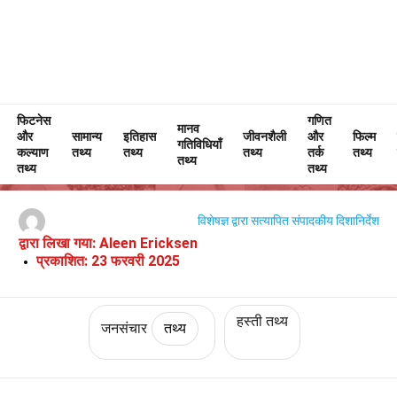
फिटनेस
Home
संस्कृति और कला
तथ्य
जनसंचार
तथ्य
गणित
मानव
और
सामान्य
इतिहास
जीवनशैली
और
फिल्म
गतिविधियाँ
टीएमजेड के बारे में 33 तथ्य
कल्याण
तथ्य
तथ्य
तथ्य
तर्क
तथ्य
तथ्य
तथ्य
तथ्य
विशेषज्ञ द्वारा सत्यापित
संपादकीय दिशानिर्देश
द्वारा लिखा गया:
Aleen Ericksen
प्रकाशित:
23 फरवरी 2025
हस्ती तथ्य
जनसंचार
तथ्य