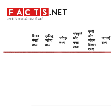
अपनी जिज्ञासा को खोज में बदलें
पृथ्वी
संस्कृति
विमान
प्रसिद्ध
और
चरित्र
और
घटनाएँ
सेवाएँ
व्यक्ति
जीवन
तथ्य
कला
तथ्य
तथ्य
तथ्य
विज्ञान
तथ्य
तथ्य