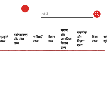
समाज
तकनीक
दर्शनशास्त्र
और
प्रकृति
समीक्षाएँ
विज्ञान
और
विश्व
सभ
और सोच
सामाजिक
तथ्य
तथ्य
तथ्य
विज्ञान
तथ्य
श्र
तथ्य
विज्ञान
तथ्य
तथ्य