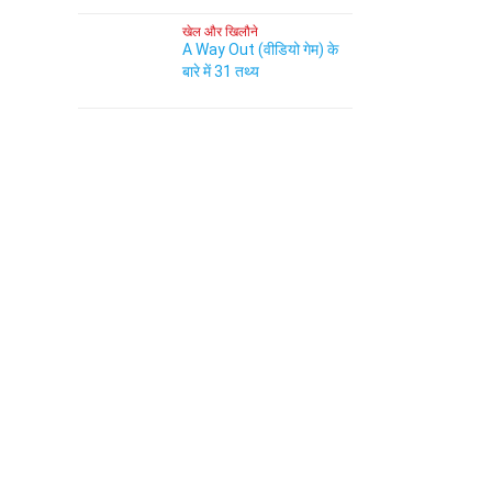
खेल और खिलौने
A Way Out (वीडियो गेम) के
बारे में 31 तथ्य