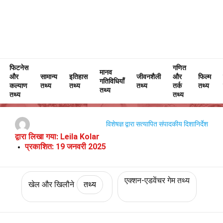
फिटनेस
Home
संस्कृति और कला
तथ्य
खेल और खिलौने
गणित
तथ्य
मानव
और
सामान्य
इतिहास
जीवनशैली
और
फिल्म
गतिविधियाँ
ज़ेल्डा के बारे में 26 तथ्य
कल्याण
तथ्य
तथ्य
तथ्य
तर्क
तथ्य
तथ्य
तथ्य
तथ्य
विशेषज्ञ द्वारा सत्यापित
संपादकीय दिशानिर्देश
द्वारा लिखा गया:
Leila Kolar
प्रकाशित:
19 जनवरी 2025
एक्शन-एडवेंचर गेम तथ्य
खेल और खिलौने
तथ्य