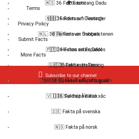
🇲🇸 36 Fakta tentang Dadu
🌍 Facts
Terms
🇳🇴 36 Fakta om Terninger
🇩🇪 Fakten auf Deutsch
Privacy Policy
🇳🇱 36 Feiten over Dobbelstenen
🇫🇷 Faits en français
Submit Facts
🇵🇹 36 Fatos sobre Dados
🇪🇸 Hechos en Español
More Facts
🇸🇪 36 Fakta om Tärning
🇮🇹 Fatti in Italiano
Subscribe to our channel
🇹🇭 36 ข้อเท็จจริงเกี่ยวกับ ลูกเต๋า
🇧🇷 🇵🇹 Fatos em português
🇻🇮 36 Sự thật về Xúc xắc
🇩🇰 Fakta på dansk
🇸🇪 Fakta på svenska
🇳🇴 Fakta på norsk