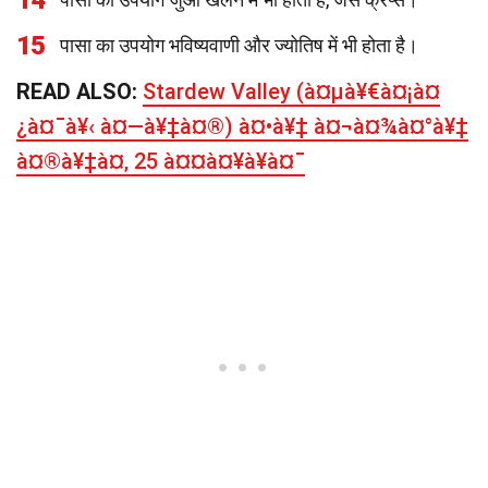
14
15
पासा का उपयोग भविष्यवाणी और ज्योतिष में भी होता है।
READ ALSO:
Stardew Valley (à¤µà¥€à¤¡à¤
¿à¤¯à¥‹ à¤—à¥‡à¤®) à¤•à¥‡ à¤¬à¤¾à¤°à¥‡
à¤®à¥‡à¤‚ 25 à¤¤à¤¥à¥à¤¯