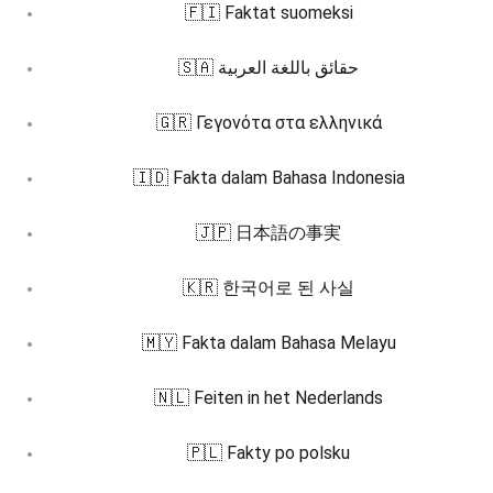
🇫🇮 Faktat suomeksi
🇸🇦 حقائق باللغة العربية
🇬🇷 Γεγονότα στα ελληνικά
🇮🇩 Fakta dalam Bahasa Indonesia
🇯🇵 日本語の事実
🇰🇷 한국어로 된 사실
🇲🇾 Fakta dalam Bahasa Melayu
🇳🇱 Feiten in het Nederlands
🇵🇱 Fakty po polsku