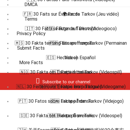
DMCA
🇫🇷 30 Faits sur Évasion de Tarkov (Jeu vidéo)
🌍 Facts
Terms
🇮🇹 30 Fatti su Fuga da Tarkov (Videogioco)
🇩🇪 Fakten auf Deutsch
Privacy Policy
🇲🇸 30 Fakta tentang Escape from Tarkov (Permainan
🇫🇷 Faits en français
Submit Facts
🇪🇸 Hechos en Español
Video)
More Facts
🇳🇴 30 Fakta om Escape from Tarkov (Videospill)
🇮🇹 Fatti in Italiano
Subscribe to our channel
🇳🇱 30 Feiten over Escape from Tarkov (Videogame)
🇧🇷 🇵🇹 Fatos em português
🇵🇹 30 Fatos sobre Escape from Tarkov (Videjogo)
🇩🇰 Fakta på dansk
🇸🇪 30 Fakta om Escape from Tarkov (Videospel)
🇸🇪 Fakta på svenska