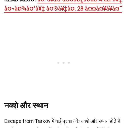
à¤¬à¤¾à¤°à¥‡ à¤®à¥‡à¤‚ 28 à¤¤à¤¥à¥à¤¯
नक्शे और स्थान
Escape from Tarkov में कई प्रकार के नक्शे और स्थान होते हैं।