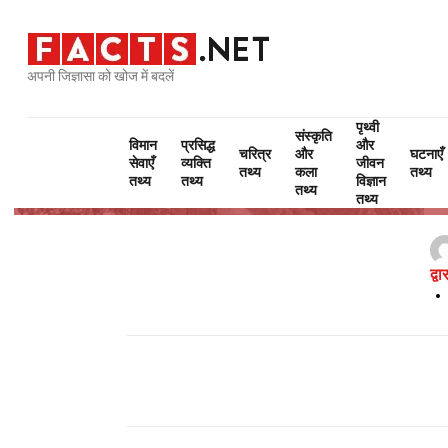
अपनी जिज्ञासा को खोज में बदलें
पृथ्वी
संस्कृति
विमान
प्रसिद्ध
और
चरित्र
और
घटनाएँ
सेवाएँ
व्यक्ति
जीवन
Gu
तथ्य
कला
तथ्य
तथ्य
तथ्य
विज्ञान
तथ्य
तथ्य
द्व