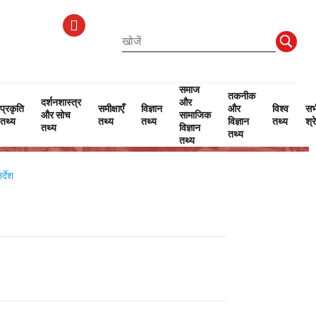
समाज
तकनीक
दर्शनशास्त्र
और
प्रकृति
समीक्षाएँ
विज्ञान
और
विश्व
सभ
और सोच
सामाजिक
थ्य
तथ्य
तथ्य
तथ्य
विज्ञान
तथ्य
श्र
तथ्य
विज्ञान
तथ्य
तथ्य
्देश