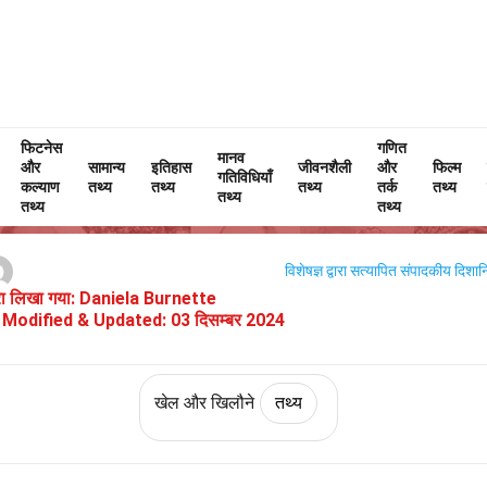
फिटनेस
Home
संस्कृति और कला
तथ्य
खेल और खिलौने
गणित
तथ्य
मानव
और
सामान्य
इतिहास
जीवनशैली
और
फिल्म
गतिविधियाँ
ilty Gear (वीडियो गेम) के बारे में 37 त
कल्याण
तथ्य
तथ्य
तथ्य
तर्क
तथ्य
तथ्य
तथ्य
तथ्य
विशेषज्ञ द्वारा सत्यापित
संपादकीय दिशानिर
ारा लिखा गया:
Daniela Burnette
Modified & Updated:
03 दिसम्बर 2024
खेल और खिलौने
तथ्य