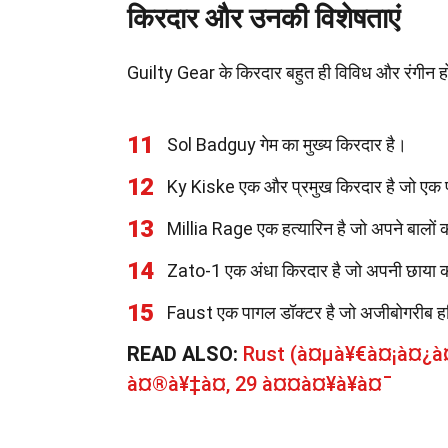
किरदार और उनकी विशेषताएं
Guilty Gear के किरदार बहुत ही विविध और रंगीन होत
11
Sol Badguy गेम का मुख्य किरदार है।
12
Ky Kiske एक और प्रमुख किरदार है जो एक प
13
Millia Rage एक हत्यारिन है जो अपने बालों क
14
Zato-1 एक अंधा किरदार है जो अपनी छाया का
15
Faust एक पागल डॉक्टर है जो अजीबोगरीब हथ
READ ALSO:
Rust (à¤µà¥€à¤¡à¤¿
à¤®à¥‡à¤‚ 29 à¤¤à¤¥à¥à¤¯