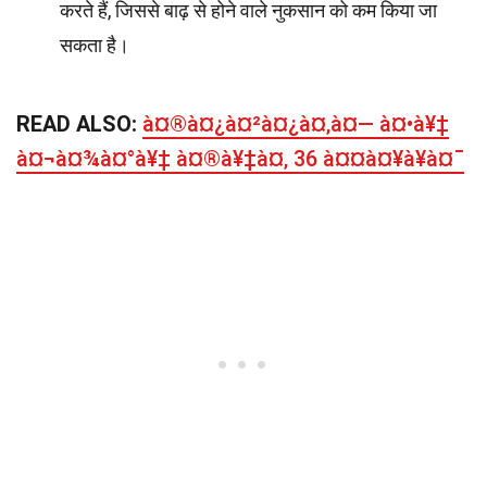
करते हैं, जिससे बाढ़ से होने वाले नुकसान को कम किया जा
सकता है।
READ ALSO:
à¤®à¤¿à¤²à¤¿à¤‚à¤— à¤•à¥‡
à¤¬à¤¾à¤°à¥‡ à¤®à¥‡à¤‚ 36 à¤¤à¤¥à¥à¤¯