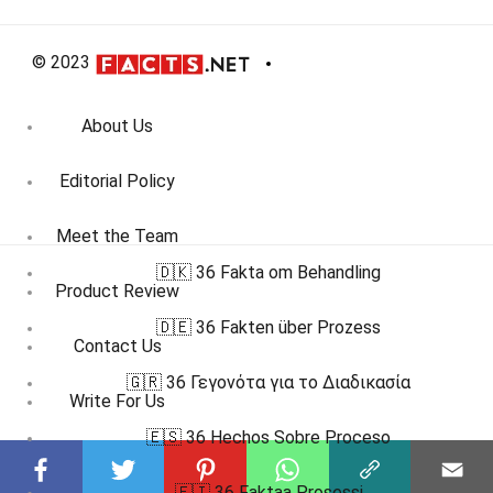
© 2023
About Us
Editorial Policy
Meet the Team
🇩🇰 36 Fakta om Behandling
Product Review
🇩🇪 36 Fakten über Prozess
Contact Us
🇬🇷 36 Γεγονότα για το Διαδικασία
Write For Us
🇪🇸 36 Hechos Sobre Proceso
Affiliate Disclosure
🇫🇮 36 Faktaa Prosessi