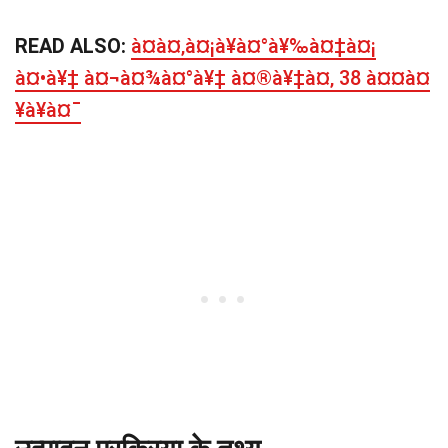
READ ALSO:
à¤à¤‚à¤¡à¥à¤°à¥‰à¤‡à¤¡
à¤•à¥‡ à¤¬à¤¾à¤°à¥‡ à¤®à¥‡à¤‚ 38 à¤¤à¤
¥à¥à¤¯