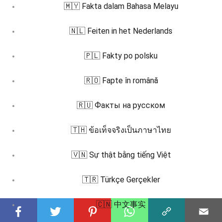
🇲🇾 Fakta dalam Bahasa Melayu
🇳🇱 Feiten in het Nederlands
🇵🇱 Fakty po polsku
🇷🇴 Fapte în română
🇷🇺 Факты на русском
🇹🇭 ข้อเท็จจริงเป็นภาษาไทย
🇻🇳 Sự thật bằng tiếng Việt
🇹🇷 Türkçe Gerçekler
🇨🇳 中文事实