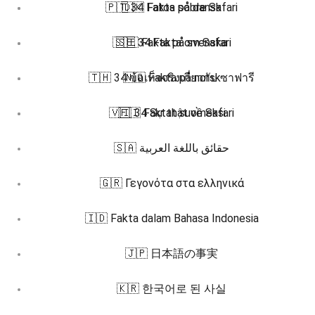
🇵🇹 34 Fatos sobre Safari
🇩🇰 Fakta på dansk
🇸🇪 34 Fakta om Safari
🇸🇪 Fakta på svenska
🇹🇭 34 ข้อเท็จจริงเกี่ยวกับ ซาฟารี
🇳🇴 Fakta på norsk
🇻🇮 34 Sự thật về Safari
🇫🇮 Faktat suomeksi
🇸🇦 حقائق باللغة العربية
🇬🇷 Γεγονότα στα ελληνικά
🇮🇩 Fakta dalam Bahasa Indonesia
🇯🇵 日本語の事実
🇰🇷 한국어로 된 사실