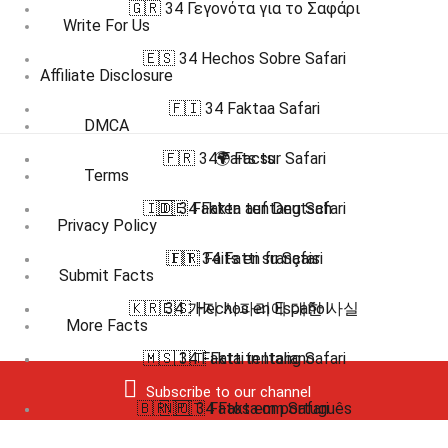
🇬🇷 34 Γεγονότα για το Σαφάρι
Write For Us
🇪🇸 34 Hechos Sobre Safari
Affiliate Disclosure
🇫🇮 34 Faktaa Safari
DMCA
🇫🇷 34 Faits sur Safari
🌍 Facts
Terms
🇮🇩 34 Fakta tentang Safari
🇩🇪 Fakten auf Deutsch
Privacy Policy
🇮🇹 34 Fatti su Safari
🇫🇷 Faits en français
Submit Facts
🇰🇷 34 가지 사파리에 대한 사실
🇪🇸 Hechos en Español
More Facts
🇲🇸 34 Fakta tentang Safari
🇮🇹 Fatti in Italiano
Subscribe to our channel
🇧🇷 🇵🇹 Fatos em português
🇳🇴 34 Fakta om Safari