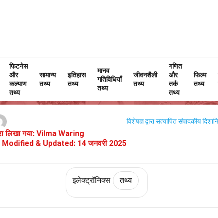
फिटनेस
Home
तकनीक और विज्ञान
तथ्य
इलेक्ट्रॉनिक्स
गणित
तथ्य
मानव
और
सामान्य
इतिहास
जीवनशैली
और
फिल्म
गतिविधियाँ
लमिनेटर के बारे में 30 तथ्य
कल्याण
तथ्य
तथ्य
तथ्य
तर्क
तथ्य
तथ्य
तथ्य
तथ्य
विशेषज्ञ द्वारा सत्यापित
संपादकीय दिशानिर
वारा लिखा गया:
Vilma Waring
Modified & Updated:
14 जनवरी 2025
इलेक्ट्रॉनिक्स
तथ्य