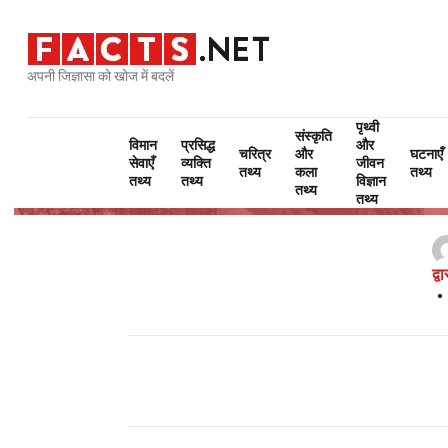
अपनी जिज्ञासा को खोज में बदलें
पृथ्वी
संस्कृति
विमान
प्रसिद्ध
और
चरित्र
और
घटनाएँ
सेवाएँ
व्यक्ति
जीवन
तथ्य
कला
तथ्य
तथ्य
तथ्य
विज्ञान
तथ्य
तथ्य
द्