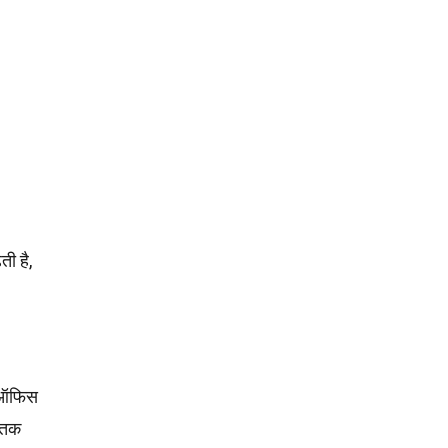
ती है,
ा ऑफिस
य तक