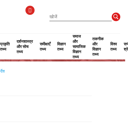
समाज
तकनीक
दर्शनशास्त्र
और
प्रकृति
समीक्षाएँ
विज्ञान
और
विश्व
सभ
और सोच
सामाजिक
तथ्य
तथ्य
तथ्य
विज्ञान
तथ्य
श्र
तथ्य
विज्ञान
तथ्य
तथ्य
्देश