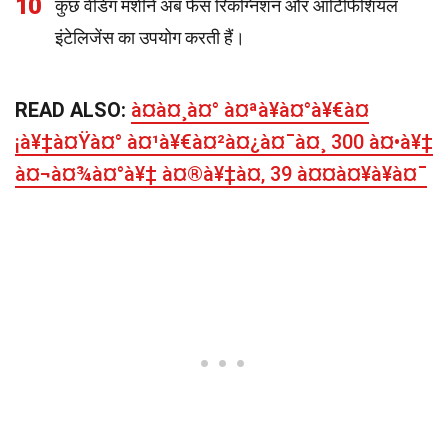
10
कुछ वेंडिंग मशीनें अब फेस रिकग्निशन और आर्टिफिशियल
इंटेलिजेंस का उपयोग करती हैं।
READ ALSO:
à¤à¤¸à¤° à¤ªà¥à¤°à¥€à¤
¡à¥‡à¤Ÿà¤° à¤¹à¥€à¤²à¤¿à¤¯à¤¸ 300 à¤•à¥‡
à¤¬à¤¾à¤°à¥‡ à¤®à¥‡à¤‚ 39 à¤¤à¤¥à¥à¤¯