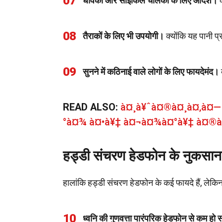
07
धावकों और साइकिल चालकों के लिए आदर्श।
क
08
तैराकों के लिए भी उपयोगी।
क्योंकि यह पानी प्
09
सुनने में कठिनाई वाले लोगों के लिए फायदेमंद।
क
READ ALSO:
à¤¸à¥ˆà¤®à¤¸à¤‚à¤— 
°à¤¾ à¤•à¥‡ à¤¬à¤¾à¤°à¥‡ à¤®à¥
हड्डी संचरण हेडफोन के नुकसान
हालांकि हड्डी संचरण हेडफोन के कई फायदे हैं, लेकिन
10
ध्वनि की गुणवत्ता पारंपरिक हेडफोन से कम हो