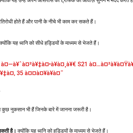
्योंकि यह उन्हें अपने आसपास की ट्रैफिक की आवाज़ें सुनने में मदद करते है
रतिरोधी होते हैं और पानी के नीचे भी काम कर सकते हैं।
्योंकि यह ध्वनि को सीधे हड्डियों के माध्यम से भेजते हैं।
à¤—à¥ˆà¤²à¥‡à¤•à¥à¤¸à¥€ S21 à¤…à¤²à¥à¤Ÿà¥
‡à¤‚ 35 à¤¤à¤¥à¥à¤¯
 कुछ नुकसान भी हैं जिनके बारे में जानना जरूरी है।
 सकती है।
क्योंकि यह ध्वनि को हड्डियों के माध्यम से भेजते हैं।