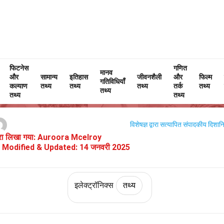
फिटनेस
Home
तकनीक और विज्ञान
तथ्य
इलेक्ट्रॉनिक्स
गणित
तथ्य
मानव
और
सामान्य
इतिहास
जीवनशैली
और
फिल्म
गतिविधियाँ
हड्डी संचरण हेडफोन के बारे में 26 तथ्य
कल्याण
तथ्य
तथ्य
तथ्य
तर्क
तथ्य
तथ्य
तथ्य
तथ्य
विशेषज्ञ द्वारा सत्यापित
संपादकीय दिशानिर
वारा लिखा गया:
Auroora Mcelroy
Modified & Updated:
14 जनवरी 2025
इलेक्ट्रॉनिक्स
तथ्य