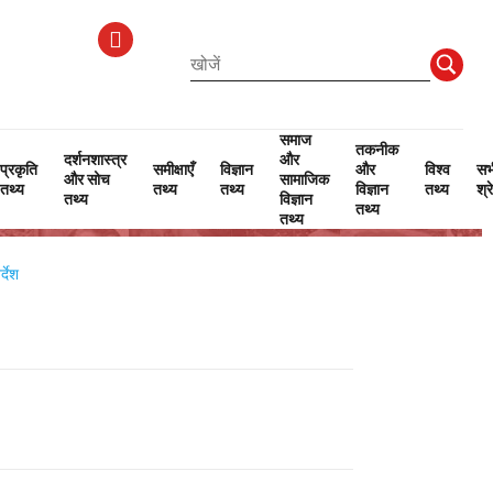
समाज
तकनीक
दर्शनशास्त्र
और
प्रकृति
समीक्षाएँ
विज्ञान
और
विश्व
सभ
और सोच
सामाजिक
तथ्य
तथ्य
तथ्य
विज्ञान
तथ्य
श्र
तथ्य
विज्ञान
तथ्य
तथ्य
्देश