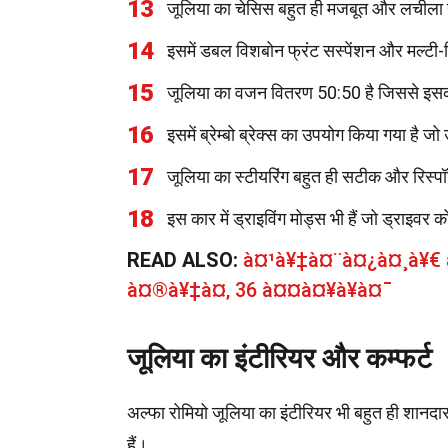
13
जूलिया का चेसिस बहुत ही मजबूत और लचीला 
14
इसमें डबल विशबोन फ्रंट सस्पेंशन और मल्टी-ल
15
जूलिया का वजन वितरण 50:50 है जिससे इसकी 
16
इसमें ब्रेम्बो ब्रेक्स का उपयोग किया गया है जो उ
17
जूलिया का स्टीयरिंग बहुत ही सटीक और रिस्पॉ
18
इस कार में ड्राइविंग मोड्स भी हैं जो ड्राइवर 
READ ALSO:
à¤¹à¥‡à¤¨à¤¿à¤¸à¥€
à¤®à¥‡à¤‚ 36 à¤¤à¤¥à¥à¤¯
जूलिया का इंटीरियर और कम्फर्ट
अल्फा रोमियो जूलिया का इंटीरियर भी बहुत ही शानदा
हैं।