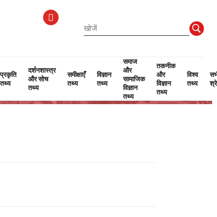
समाज
तकनीक
दर्शनशास्त्र
और
प्रकृति
समीक्षाएँ
विज्ञान
और
विश्व
सभ
और सोच
सामाजिक
तथ्य
तथ्य
तथ्य
विज्ञान
तथ्य
श्र
तथ्य
विज्ञान
तथ्य
तथ्य