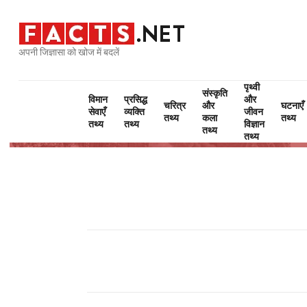
अपनी जिज्ञासा को खोज में बदलें
पृथ्वी
संस्कृति
विमान
प्रसिद्ध
और
चरित्र
और
घटनाएँ
सेवाएँ
व्यक्ति
जीवन
तथ्य
कला
तथ्य
तथ्य
तथ्य
विज्ञान
तथ्य
तथ्य