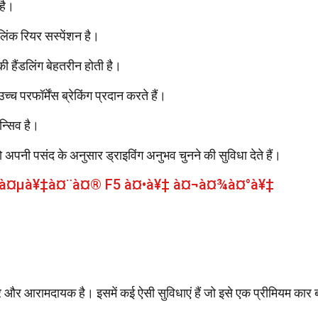
है।
िंक रियर सस्पेंशन है।
हैंडलिंग बेहतरीन होती है।
च्च परफॉर्मेंस ब्रेकिंग प्रदान करते हैं।
न्सिव है।
को अपनी पसंद के अनुसार ड्राइविंग अनुभव चुनने की सुविधा देते हैं।
 à¤µà¥‡à¤¨à¤® F5 à¤•à¥‡ à¤¬à¤¾à¤°à¥‡
र और आरामदायक है। इसमें कई ऐसी सुविधाएं हैं जो इसे एक प्रीमियम कार 