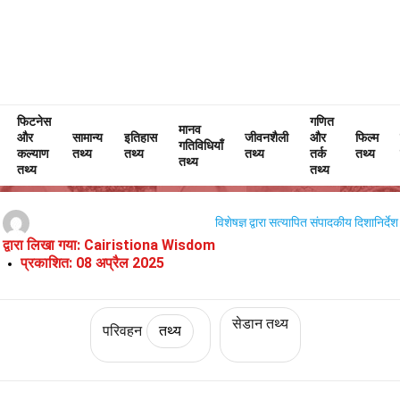
फिटनेस
Home
तकनीक और विज्ञान
तथ्य
परिवहन
तथ्य
गणित
मानव
और
सामान्य
इतिहास
जीवनशैली
और
फिल्म
गतिविधियाँ
अल्फा रोमियो जूलिया के बारे में 32 तथ्य
कल्याण
तथ्य
तथ्य
तथ्य
तर्क
तथ्य
तथ्य
तथ्य
तथ्य
विशेषज्ञ द्वारा सत्यापित
संपादकीय दिशानिर्देश
द्वारा लिखा गया:
Cairistiona Wisdom
प्रकाशित:
08 अप्रैल 2025
सेडान तथ्य
परिवहन
तथ्य