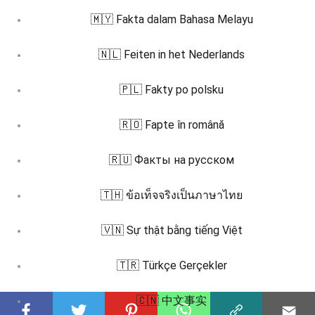
🇲🇾 Fakta dalam Bahasa Melayu
🇳🇱 Feiten in het Nederlands
🇵🇱 Fakty po polsku
🇷🇴 Fapte în română
🇷🇺 Факты на русском
🇹🇭 ข้อเท็จจริงเป็นภาษาไทย
🇻🇳 Sự thật bằng tiếng Việt
🇹🇷 Türkçe Gerçekler
🇨🇳 中文事实