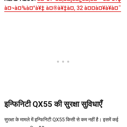
à¤¬à¤¾à¤°à¥‡ à¤®à¥‡à¤‚ 32 à¤¤à¤¥à¥à¤¯
इन्फिनिटी QX55 की सुरक्षा सुविधाएँ
सुरक्षा के मामले में इन्फिनिटी QX55 किसी से कम नहीं है। इसमें कई