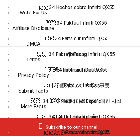
🇪🇸 34 Hechos sobre Infiniti QX55
Write For Us
🇫🇮 34 Faktaa Infiniti QX55
Affiliate Disclosure
🇫🇷 34 Faits sur Infiniti QX55
DMCA
🇮🇩 34 Fakta tentang Infiniti QX55
🌍 Facts
Terms
🇮🇹 34 Fatti su Infiniti QX55
🇩🇪 Fakten auf Deutsch
Privacy Policy
🇯🇵 30個のボルボ C40の事実
🇫🇷 Faits en français
Submit Facts
🇰🇷 34 가지 인피니티 QX55에 대한 사실
🇪🇸 Hechos en Español
More Facts
🇲🇸 34 Fakta tentang Infiniti QX55
🇮🇹 Fatti in Italiano
Subscribe to our channel
🇧🇷 🇵🇹 Fatos em português
🇳🇴 34 Fakta om Infiniti QX55