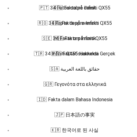
🇵🇹 34 Fatos sobre Infiniti QX55
🇩🇰 Fakta på dansk
🇷🇴 34 Fapte despre Infiniti QX55
🇸🇪 Fakta på svenska
🇸🇪 34 Fakta om Infiniti QX55
🇳🇴 Fakta på norsk
🇹🇷 34 Infiniti QX55 Hakkında Gerçek
🇫🇮 Faktat suomeksi
🇸🇦 حقائق باللغة العربية
🇬🇷 Γεγονότα στα ελληνικά
🇮🇩 Fakta dalam Bahasa Indonesia
🇯🇵 日本語の事実
🇰🇷 한국어로 된 사실