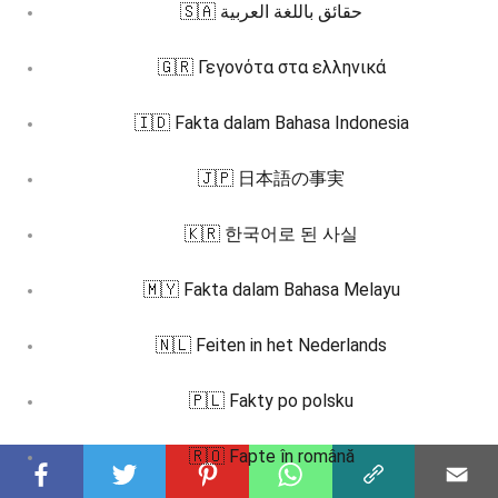
🇸🇦 حقائق باللغة العربية
🇬🇷 Γεγονότα στα ελληνικά
🇮🇩 Fakta dalam Bahasa Indonesia
🇯🇵 日本語の事実
🇰🇷 한국어로 된 사실
🇲🇾 Fakta dalam Bahasa Melayu
🇳🇱 Feiten in het Nederlands
🇵🇱 Fakty po polsku
🇷🇴 Fapte în română