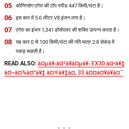
05
कोनिगसेग एगेरा की टॉप स्पीड 447 किमी/घंटा है।
06
इस कार में 5.0 लीटर V8 इंजन लगा है।
07
एगेरा का इंजन 1,341 हॉर्सपावर की शक्ति उत्पन्न करता है।
08
यह कार 0 से 100 किमी/घंटा की गति मात्र 2.8 सेकंड में
पकड़ सकती है।
READ ALSO:
à¤µà¥‹à¤²à¥à¤µà¥‹ EX30 à¤•à¥‡
à¤¬à¤¾à¤°à¥‡ à¤®à¥‡à¤‚ 33 à¤¤à¤¥à¥à¤¯