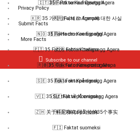
🇮🇹 35 Fatti su Koenigsegg Agera
🇩🇪 Fakten auf Deutsch
Privacy Policy
🇰🇷 35 가지 코닉세그 Agera에 대한 사실
🇫🇷 Faits en français
Submit Facts
🇳🇴 35 Fakta om Koenigsegg Agera
🇪🇸 Hechos en Español
More Facts
🇵🇹 35 Fatos sobre Koenigsegg Agera
🇮🇹 Fatti in Italiano
Subscribe to our channel
🇷🇺 35 Факты о Кёнигсегг Агерa
🇧🇷 🇵🇹 Fatos em português
🇸🇪 35 Fakta om Koenigsegg Agera
🇩🇰 Fakta på dansk
🇻🇮 35 Sự thật về Koenigsegg Agera
🇸🇪 Fakta på svenska
🇿🇭 关于科尼赛克·阿戈拉的35个事实
🇳🇴 Fakta på norsk
🇫🇮 Faktat suomeksi