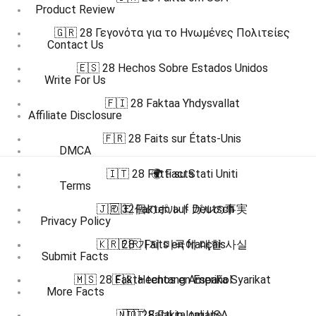
Product Review
🇬🇷 28 Γεγονότα για το Ηνωμένες Πολιτείες
Contact Us
🇪🇸 28 Hechos Sobre Estados Unidos
Write For Us
🇫🇮 28 Faktaa Yhdysvallat
Affiliate Disclosure
🇫🇷 28 Faits sur États-Unis
DMCA
🇮🇹 28 Fatti su Stati Uniti
🌍 Facts
Terms
🇯🇵 32個のポルトガルの事実
🇩🇪 Fakten auf Deutsch
Privacy Policy
🇰🇷 28 가지 미국에 대한 사실
🇫🇷 Faits en français
Submit Facts
🇲🇸 28 Fakta tentang Amerika Syarikat
🇪🇸 Hechos en Español
More Facts
🇳🇴 28 Fakta om USA
🇮🇹 Fatti in Italiano