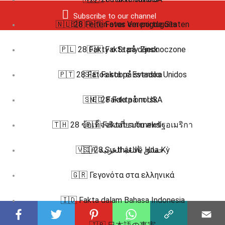
Subscribe to our channel
🇳🇱 28 Feiten over Verenigde Staten
🇧🇷 🇵🇹 Fatos em português
🇵🇱 28 Fakty o Stany Zjednoczone
🇩🇰 Fakta på dansk
🇵🇹 28 Fatos sobre Estados Unidos
🇸🇪 Fakta på svenska
🇸🇪 28 Fakta om USA
🇳🇴 Fakta på norsk
🇹🇭 28 ข้อเท็จจริงเกี่ยวกับ สหรัฐอเมริกา
🇫🇮 Faktat suomeksi
🇻🇮 28 Sự thật về Hoa Kỳ
🇸🇦 حقائق باللغة العربية
🇬🇷 Γεγονότα στα ελληνικά
🇮🇩 Fakta dalam Bahasa Indonesia