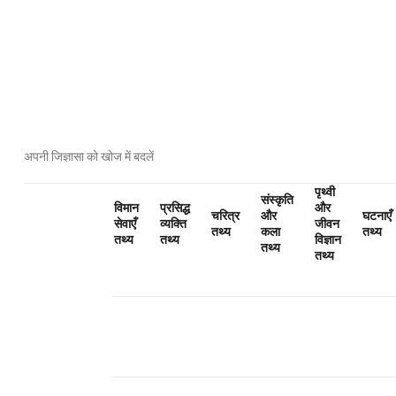
अपनी जिज्ञासा को खोज में बदलें
पृथ्वी
संस्कृति
विमान
प्रसिद्ध
और
चरित्र
और
घटनाएँ
सेवाएँ
व्यक्ति
जीवन
तथ्य
कला
तथ्य
तथ्य
तथ्य
विज्ञान
द्
तथ्य
तथ्य