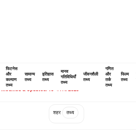
Home
विश्व
तथ्य
शहर
तथ्य
क्लुज-नापोका के बारे में 32 तथ्य
फिटनेस
गणित
मानव
और
सामान्य
इतिहास
जीवनशैली
और
फिल्म
विशेषज्ञ द्वारा सत्यापित
संपादकीय दिशानिर
गतिविधियाँ
कल्याण
तथ्य
तथ्य
तथ्य
तर्क
तथ्य
तथ्य
वारा लिखा गया:
Marge Toth
तथ्य
तथ्य
Modified & Updated:
15 जनवरी 2025
शहर
तथ्य